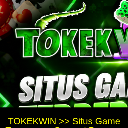
TOKEKWIN >> Situs Game