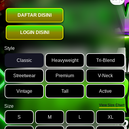
DAFTAR DISINI
LOGIN DISINI
Style
Classic
Heavyweight
Tri-Blend
Streetwear
Premium
V-Neck
Vintage
Tall
Active
View Size Chart
Size
S
M
L
XL